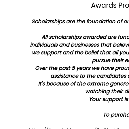
Awards Pr
Scholarships are the foundation of o
All scholarships awarded are fun
individuals and businesses that believ
we support and the belief that all yo
pursue their 
Over the past 5 years we have proud
assistance to the candidates a
It's because of the extreme genero
watching their d
Your support is
To purchas