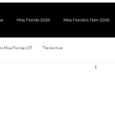
me
Miss Florida 2026
Miss Florida's Teen 2026
m Miss Florida's OT
The Archive