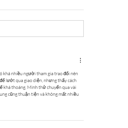
m Forever Miss
More Than a Crown: How
What Every Miss
Miss Florida Shaped Thr
mpetitor Needs
Women’s Lives Long Afte
Their Title Years Ended
có khá nhiều người tham gia trao đổi nên 
để lướt qua giao diện, nhưng thấy cách 
thể khá thoáng. Mình thử chuyển qua vài 
 dung cũng thuận tiện và không mất nhiều 