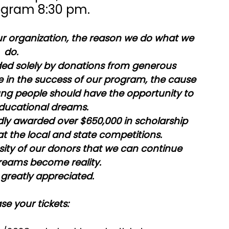
ogram 8:30 pm.
ur organization, the reason we do what we 
do.
ded solely by donations from generous 
e in the success of our program, the cause 
ung people should have the opportunity to 
educational dreams.
ly awarded over $650,000 in scholarship 
t the local and state competitions.
sity of our donors that we can continue 
reams become reality.
 greatly appreciated.
e your tickets: