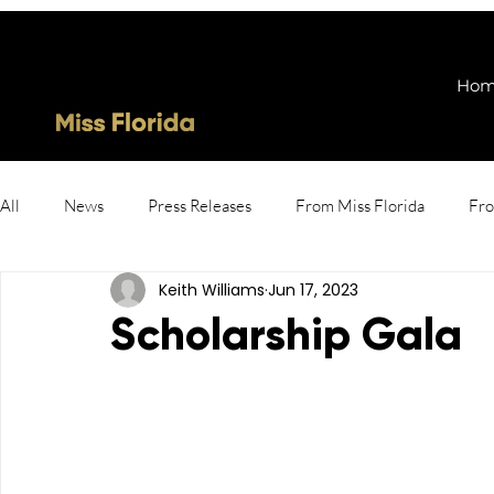
Ho
All
News
Press Releases
From Miss Florida
Fro
Keith Williams
Jun 17, 2023
Scholarship Gala