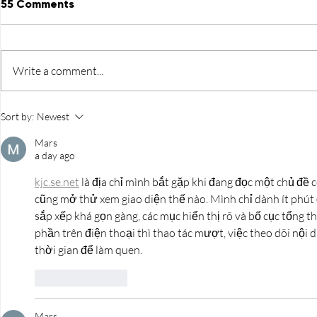
55 Comments
Write a comment...
The Official 2026 Miss
Advice fro
Sort by:
Newest
Florida T-Shirt Available
Floridas: 
for a Limited Time!
Florida Co
Mars
a day ago
to Hear
kjc.se.net
 là địa chỉ mình bắt gặp khi đang đọc một chủ đề 
cũng mở thử xem giao diện thế nào. Mình chỉ dành ít phút 
sắp xếp khá gọn gàng, các mục hiển thị rõ và bố cục tổng 
phần trên điện thoại thì thao tác mượt, việc theo dõi nội
thời gian để làm quen.
Like
Reply
Mars